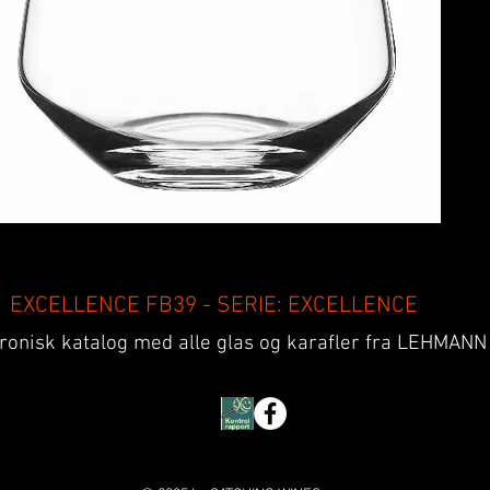
EXCELLENCE FB39 - SERIE: EXCELLENCE
ktronisk katalog med alle glas og karafler fra LEHMAN